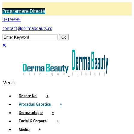
Programare Directă
031 9395
contact@dermabeauty.ro
Meniu
Despre Noi
+
Proceduri Estetice
+
Dermatologie
+
Facial & Corporal
+
Medici
+