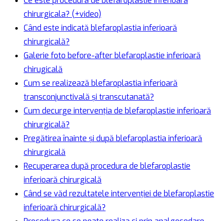
Ce este procedura de blefaroplastie inferioara
chirurgicala? (+video)
Când este indicată blefaroplastia inferioară
chirurgicală?
Galerie foto before-after blefaroplastie inferioară
chirugicală
Cum se realizează blefaroplastia inferioară
transconjunctivală și transcutanată?
Cum decurge intervenția de blefaroplastie inferioară
chirurgicală?
Pregătirea înainte și după blefaroplastia inferioară
chirurgicală
Recuperarea după procedura de blefaroplastie
inferioară chirurgicală
Când se văd rezultatele intervenției de blefaroplastie
inferioară chirurgicală?