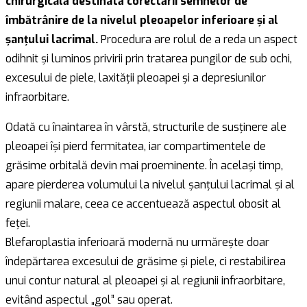
chirurgicală destinată corectării semnelor de
îmbătrânire de la nivelul pleoapelor inferioare și al
șanțului lacrimal.
Procedura are rolul de a reda un aspect
odihnit și luminos privirii prin tratarea pungilor de sub ochi,
excesului de piele, laxității pleoapei și a depresiunilor
infraorbitare.
Odată cu înaintarea în vârstă, structurile de susținere ale
pleoapei își pierd fermitatea, iar compartimentele de
grăsime orbitală devin mai proeminente. În același timp,
apare pierderea volumului la nivelul șanțului lacrimal și al
regiunii malare, ceea ce accentuează aspectul obosit al
feței.
Blefaroplastia inferioară modernă nu urmărește doar
îndepărtarea excesului de grăsime și piele, ci restabilirea
unui contur natural al pleoapei și al regiunii infraorbitare,
evitând aspectul „gol” sau operat.