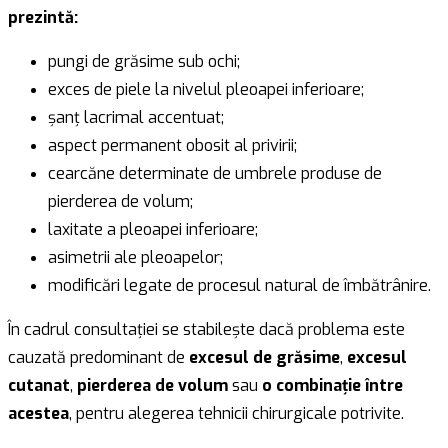
prezintă:
pungi de grăsime sub ochi;
exces de piele la nivelul pleoapei inferioare;
șanț lacrimal accentuat;
aspect permanent obosit al privirii;
cearcăne determinate de umbrele produse de
pierderea de volum;
laxitate a pleoapei inferioare;
asimetrii ale pleoapelor;
modificări legate de procesul natural de îmbătrânire.
În cadrul consultației se stabilește dacă problema este
cauzată predominant de
excesul de grăsime
,
excesul
cutanat
,
pierderea de volum
sau
o combinație între
acestea
, pentru alegerea tehnicii chirurgicale potrivite.