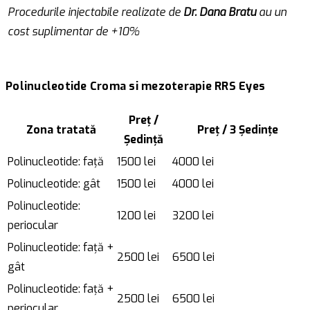
Procedurile injectabile realizate de
Dr. Dana Bratu
au un
cost suplimentar de +10%
Polinucleotide Croma si mezoterapie RRS Eyes
Preț /
Zona tratată
Preț / 3 Ședințe
Ședință
Polinucleotide: față
1500 lei
4000 lei
Polinucleotide: gât
1500 lei
4000 lei
Polinucleotide:
1200 lei
3200 lei
periocular
Polinucleotide: față +
2500 lei
6500 lei
gât
Polinucleotide: față +
2500 lei
6500 lei
periocular