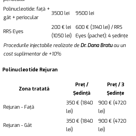
Polinucleotide: față +
3500 lei
9500 lei
gât + periocular
200 € lei
600 € (3140 lei) / RRS
RRS Eyes
(1050 lei)
Eyes (pachet): 4 ședințe
Procedurile injectabile realizate de
Dr. Dana Bratu
au un
cost suplimentar de +10%
Polinucleotide Rejuran
Preț /
Preț / 3
Zona tratată
Ședință
Ședințe
350 € (1840
900 € (4720
Rejuran - Față
lei)
lei)
350 € (1840
900 € (4720
Rejuran - Gât
lei)
lei)