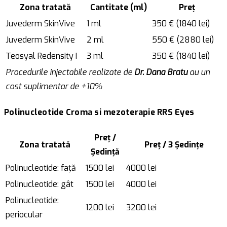
Zona tratată
Cantitate (ml)
Preț
Juvederm SkinVive
1 ml
350 € (1840 lei)
Juvederm SkinVive
2 ml
550 € (2880 lei)
Teosyal Redensity I
3 ml
350 € (1840 lei)
Procedurile injectabile realizate de
Dr. Dana Bratu
au un
cost suplimentar de +10%
Polinucleotide Croma si mezoterapie RRS Eyes
Preț /
Zona tratată
Preț / 3 Ședințe
Ședință
Polinucleotide: față
1500 lei
4000 lei
Polinucleotide: gât
1500 lei
4000 lei
Polinucleotide:
1200 lei
3200 lei
periocular