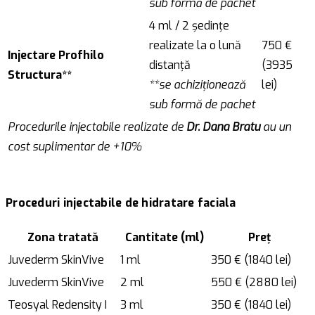
sub formă de pachet
4 ml / 2 ședințe
realizate la o lună
750 €
Injectare Profhilo
distanță
(3935
Structura**
**se achiziționează
lei)
sub formă de pachet
Procedurile injectabile realizate de
Dr. Dana Bratu
au un
cost suplimentar de +10%
Proceduri injectabile de hidratare faciala
Zona tratată
Cantitate (ml)
Preț
Juvederm SkinVive
1 ml
350 € (1840 lei)
Juvederm SkinVive
2 ml
550 € (2880 lei)
Teosyal Redensity I
3 ml
350 € (1840 lei)