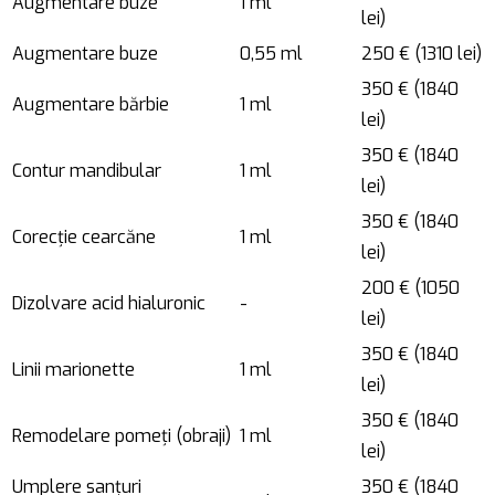
Augmentare buze
1 ml
lei)
Augmentare buze
0,55 ml
250 € (1310 lei)
350 € (1840
Augmentare bărbie
1 ml
lei)
350 € (1840
Contur mandibular
1 ml
lei)
350 € (1840
Corecție cearcăne
1 ml
lei)
200 € (1050
Dizolvare acid hialuronic
-
lei)
350 € (1840
Linii marionette
1 ml
lei)
350 € (1840
Remodelare pomeți (obraji)
1 ml
lei)
Umplere sanțuri
350 € (1840