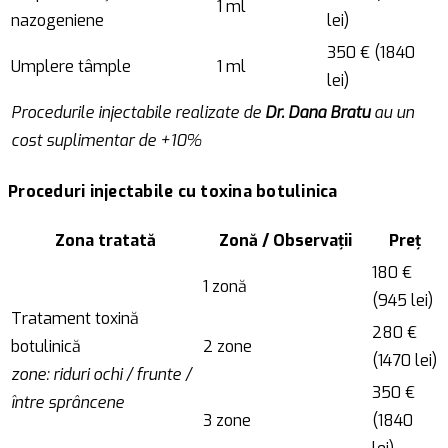
1 ml
nazogeniene
lei)
350 € (1840
Umplere tâmple
1 ml
lei)
Procedurile injectabile realizate de
Dr. Dana Bratu
au un
cost suplimentar de +10%
Proceduri injectabile cu toxina botulinica
Zona tratată
Zonă / Observații
Preț
180 €
1 zonă
(945 lei)
Tratament toxină
280 €
botulinică
2 zone
(1470 lei)
zone: riduri ochi / frunte /
350 €
între sprâncene
3 zone
(1840