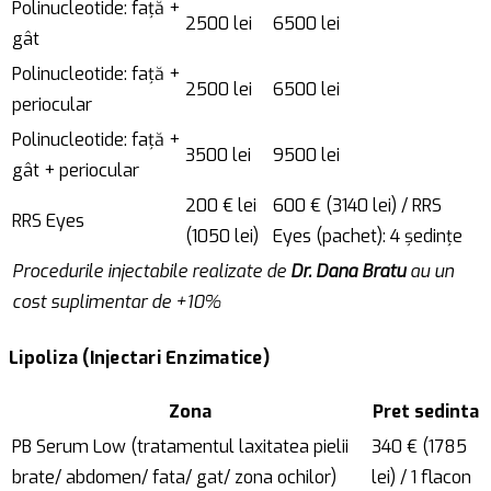
Polinucleotide: față +
2500 lei
6500 lei
gât
Polinucleotide: față +
2500 lei
6500 lei
periocular
Polinucleotide: față +
3500 lei
9500 lei
gât + periocular
200 € lei
600 € (3140 lei) / RRS
RRS Eyes
(1050 lei)
Eyes (pachet): 4 ședințe
Procedurile injectabile realizate de
Dr. Dana Bratu
au un
cost suplimentar de +10%
Lipoliza (Injectari Enzimatice)
Zona
Pret sedinta
PB Serum Low (tratamentul laxitatea pielii
340 € (1785
brate/ abdomen/ fata/ gat/ zona ochilor)
lei) / 1 flacon