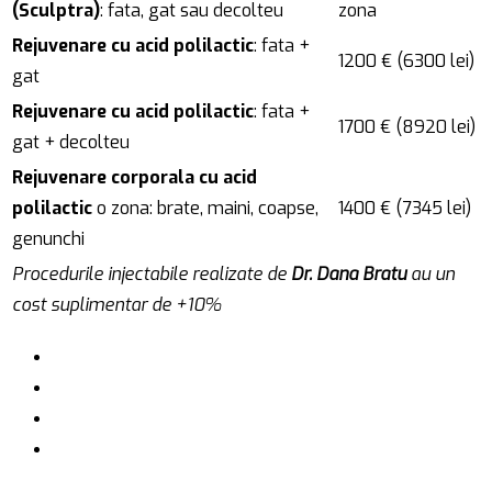
(Sculptra)
: fata, gat sau decolteu
zona
Rejuvenare cu acid polilactic
: fata +
1200 € (6300 lei)
gat
Rejuvenare cu acid polilactic
: fata +
1700 € (8920 lei)
gat + decolteu
Rejuvenare corporala cu acid
polilactic
o zona: brate, maini, coapse,
1400 € (7345 lei)
genunchi
Procedurile injectabile realizate de
Dr. Dana Bratu
au un
cost suplimentar de +10%