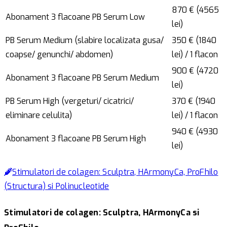
870 € (4565
Abonament 3 flacoane PB Serum Low
lei)
PB Serum Medium (slabire localizata gusa/
350 € (1840
coapse/ genunchi/ abdomen)
lei) / 1 flacon
900 € (4720
Abonament 3 flacoane PB Serum Medium
lei)
PB Serum High (vergeturi/ cicatrici/
370 € (1940
eliminare celulita)
lei) / 1 flacon
940 € (4930
Abonament 3 flacoane PB Serum High
lei)
Stimulatori de colagen: Sculptra, HArmonyCa, ProFhilo
(Structura) si Polinucleotide
Stimulatori de colagen: Sculptra, HArmonyCa si