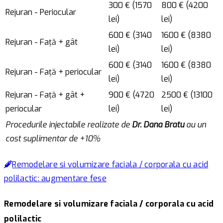
300 € (1570
800 € (4200
Rejuran - Periocular
lei)
lei)
600 € (3140
1600 € (8380
Rejuran - Față + gât
lei)
lei)
600 € (3140
1600 € (8380
Rejuran - Față + periocular
lei)
lei)
Rejuran - Față + gât +
900 € (4720
2500 € (13100
periocular
lei)
lei)
Procedurile injectabile realizate de
Dr. Dana Bratu
au un
cost suplimentar de +10%
Remodelare si volumizare faciala / corporala cu acid
polilactic: augmentare fese
Remodelare si volumizare faciala / corporala cu acid
polilactic