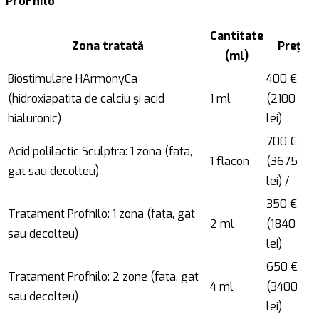
ProFhilo
Cantitate
Zona tratată
Preț
(ml)
Biostimulare HArmonyCa
400 €
(hidroxiapatita de calciu şi acid
1 ml
(2100
hialuronic)
lei)
700 €
Acid polilactic Sculptra: 1 zona (fata,
1 flacon
(3675
gat sau decolteu)
lei) /
350 €
Tratament Profhilo: 1 zona (fata, gat
2 ml
(1840
sau decolteu)
lei)
650 €
Tratament Profhilo: 2 zone (fata, gat
4 ml
(3400
sau decolteu)
lei)