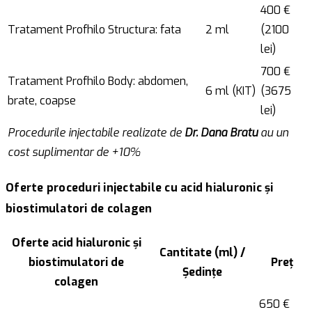
400 €
Tratament Profhilo Structura: fata
2 ml
(2100
lei)
700 €
Tratament Profhilo Body: abdomen,
6 ml (KIT)
(3675
brate, coapse
lei)
Procedurile injectabile realizate de
Dr. Dana Bratu
au un
cost suplimentar de +10%
Oferte proceduri injectabile cu acid hialuronic și
biostimulatori de colagen
Oferte acid hialuronic și
Cantitate (ml) /
biostimulatori de
Preț
Ședințe
colagen
650 €