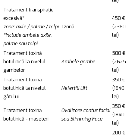
lei)
Tratament transpirație
excesivă*
450 €
zone: axile / palme / tălpi
1 zonă
(2360
*include ambele axile,
lei)
palme sau tălpi
Tratament toxină
500 €
botulinică la nivelul
Ambele gambe
(2625
gambelor
lei)
Tratament toxină
350 €
botulinică la nivelul
Nefertiti Lift
(1840
gâtului
lei)
350 €
Tratament toxină
Ovalizare contur facial
(1840
botulinică - maseteri
sau Slimming Face
lei)
200 €