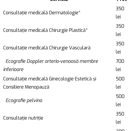
350
Consultație medicală Dermatologie*
lei
350
Consultație medicală Chirurgie Plastică*
lei
350
Consultație medicală Chirurgie Vasculară
lei
Ecografie Doppler arterio-venoasă membre
700
inferioare
lei
Consultație medicală Ginecologie Estetică și
500
Consiliere Menopauză
lei
500
Ecografie pelvina
lei
350
Consultație nutriție
lei