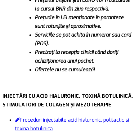
Prețurile afișate și în EURO vor fi calculate
la cursul BNR din ziua respectivă.
Prețurile în LEI menționate în paranteze
sunt rotunjite și aproximative.
Serviciile se pot achita în numerar sau card
(POS).
Precizați la recepția clinicii când doriți
achiziționarea unui pachet.
Ofertele nu se cumulează!
INJECTĂRI CU ACID HIALURONIC, TOXINĂ BOTULINICĂ,
STIMULATORI DE COLAGEN ȘI MEZOTERAPIE
Proceduri injectabile acid hialuronic, polilactic si
toxina botulinica