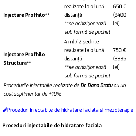
realizate la o lună
650 €
Injectare Profhilo**
distanță
(3400
**se achiziționează
lei)
sub formă de pachet
4 ml / 2 ședințe
realizate la o lună
750 €
Injectare Profhilo
distanță
(3935
Structura**
**se achiziționează
lei)
sub formă de pachet
Procedurile injectabile realizate de
Dr. Dana Bratu
au un
cost suplimentar de +10%
Proceduri injectabile de hidratare faciala si mezoterapie
Proceduri injectabile de hidratare faciala