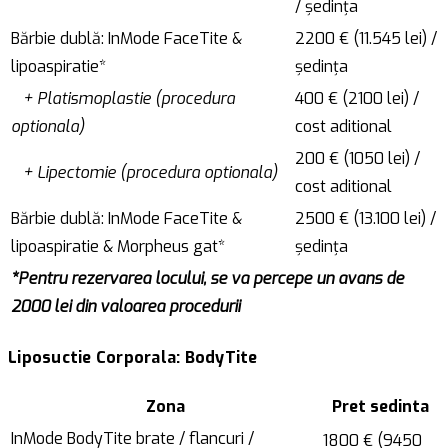
/ ședința
Bărbie dublă: InMode FaceTite &
2200 € (11.545 lei) /
lipoaspiratie*
ședința
+ Platismoplastie (procedura
400 € (2100 lei) /
optionala)
cost aditional
200 € (1050 lei) /
+ Lipectomie (procedura optionala)
cost aditional
Bărbie dublă: InMode FaceTite &
2500 € (13.100 lei) /
lipoaspiratie & Morpheus gat*
ședința
*Pentru rezervarea locului, se va percepe un avans de
2000 lei din valoarea procedurii
Liposuctie Corporala: BodyTite
Zona
Pret sedinta
InMode BodyTite brate / flancuri /
1800 € (9450