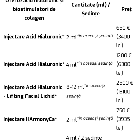
Oferte acid hialuronic și
Cantitate (ml) /
biostimulatori de
Preț
Ședințe
colagen
650 €
*în aceeași ședință
Injectare Acid Hialuronic*
(3400
2 ml
lei)
1200 €
*în aceeași ședință
Injectare Acid Hialuronic*
(6300
4 ml
lei)
2500 €
*în aceeași
8-12 ml
Injectare Acid Hialuronic
(13100
- Lifting Facial Lichid*
ședință
lei)
750 €
*în aceeași ședință
Injectare HArmonyCa*
(3935
2 ml
lei)
4 ml / 2 ședințe