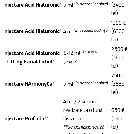
*în aceeași ședință
Injectare Acid Hialuronic*
(3400
2 ml
lei)
1200 €
*în aceeași ședință
Injectare Acid Hialuronic*
(6300
4 ml
lei)
2500 €
*în aceeași
8-12 ml
Injectare Acid Hialuronic
(13100
- Lifting Facial Lichid*
ședință
lei)
750 €
*în aceeași ședință
Injectare HArmonyCa*
(3935
2 ml
lei)
4 ml / 2 ședințe
realizate la o lună
650 €
Injectare Profhilo**
distanță
(3400
**se achiziționează
lei)