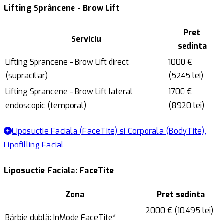
Lifting Sprâncene - Brow Lift
Pret
Serviciu
sedinta
Lifting Sprancene - Brow Lift direct
1000 €
(supraciliar)
(5245 lei)
Lifting Sprancene - Brow Lift lateral
1700 €
endoscopic (temporal)
(8920 lei)
Liposuctie Faciala (FaceTite) si Corporala (BodyTite),
Lipofilling Facial
Liposuctie Faciala: FaceTite
Zona
Pret sedinta
2000 € (10.495 lei)
Bărbie dublă: InMode FaceTite*