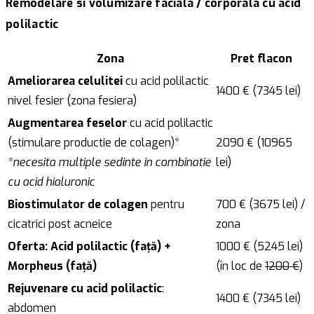
Remodelare si volumizare faciala / corporala cu acid
polilactic
Zona
Pret flacon
Ameliorarea celulitei
cu acid polilactic
1400 € (7345 lei)
nivel fesier (zona fesiera)
Augmentarea feselor
cu acid polilactic
(stimulare productie de colagen)*
2090 € (10965
*necesita multiple sedinte in combinatie
lei)
cu acid hialuronic
Biostimulator de colagen
pentru
700 € (3675 lei) /
cicatrici post acneice
zona
Oferta: Acid polilactic (față) +
1000 € (5245 lei)
Morpheus (față)
(în loc de
1200 €
)
Rejuvenare cu acid polilactic
:
1400 € (7345 lei)
abdomen