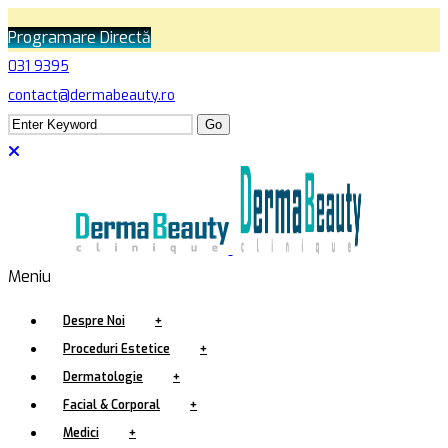
Programare Directă
031 9395
contact@dermabeauty.ro
Meniu
Despre Noi
+
Proceduri Estetice
+
Dermatologie
+
Facial & Corporal
+
Medici
+