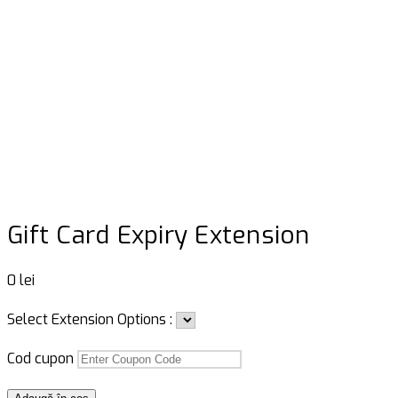
Gift Card Expiry Extension
0
lei
Select Extension Options :
Cod cupon
Cantitate