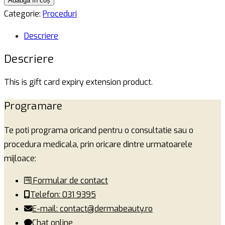
Adaugă în coș
Gift
Categorie:
Proceduri
Card
Descriere
Expiry
Extension
Descriere
This is gift card expiry extension product.
Programare
Te poti programa oricand pentru o consultatie sau o
procedura medicala, prin oricare dintre urmatoarele
mijloace:
Formular de contact
Telefon: 031 9395
E-mail: contact@dermabeauty.ro
Chat online