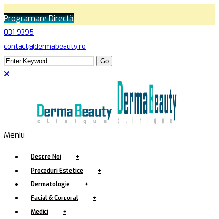
Programare Directă
031 9395
contact@dermabeauty.ro
Meniu
Despre Noi
+
Proceduri Estetice
+
Dermatologie
+
Facial & Corporal
+
Medici
+