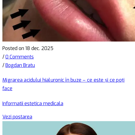
Posted on 18 dec. 2025
/
0 Comments
/
Bogdan Bratu
Migrarea acidului hialuronic în buze – ce este și ce poți
face
Informatii estetica medicala
Vezi postarea