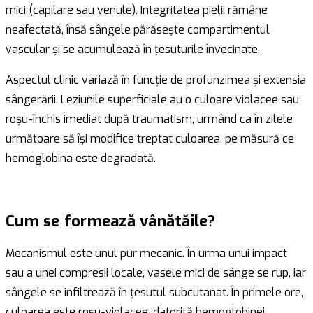
mici (capilare sau venule). Integritatea pielii rămâne
neafectată, însă sângele părăsește compartimentul
vascular și se acumulează în țesuturile învecinate.
Aspectul clinic variază în funcție de profunzimea și extensia
sângerării. Leziunile superficiale au o culoare violacee sau
roșu-închis imediat după traumatism, urmând ca în zilele
următoare să își modifice treptat culoarea, pe măsură ce
hemoglobina este degradată.
Cum se formează vânătăile?
Mecanismul este unul pur mecanic. În urma unui impact
sau a unei compresii locale, vasele mici de sânge se rup, iar
sângele se infiltrează în țesutul subcutanat. În primele ore,
culoarea este roșu-violacee, datorită hemoglobinei