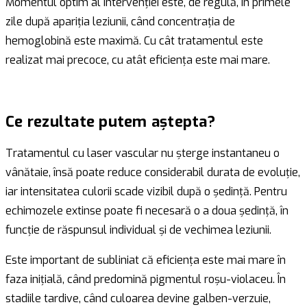
Momentul optim al intervenției este, de regulă, în primele
zile după apariția leziunii, când concentrația de
hemoglobină este maximă. Cu cât tratamentul este
realizat mai precoce, cu atât eficiența este mai mare.
Ce rezultate putem aștepta?
Tratamentul cu laser vascular nu șterge instantaneu o
vânătaie, însă poate reduce considerabil durata de evoluție,
iar intensitatea culorii scade vizibil după o ședință. Pentru
echimozele extinse poate fi necesară o a doua ședință, în
funcție de răspunsul individual și de vechimea leziunii.
Este important de subliniat că eficiența este mai mare în
faza inițială, când predomină pigmentul roșu-violaceu. În
stadiile tardive, când culoarea devine galben-verzuie,