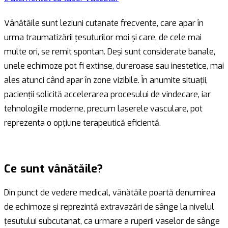
Vânătăile sunt leziuni cutanate frecvente, care apar în
urma traumatizării țesuturilor moi și care, de cele mai
multe ori, se remit spontan. Deși sunt considerate banale,
unele echimoze pot fi extinse, dureroase sau inestetice, mai
ales atunci când apar în zone vizibile. În anumite situații,
pacienții solicită accelerarea procesului de vindecare, iar
tehnologiile moderne, precum laserele vasculare, pot
reprezenta o opțiune terapeutică eficientă.
Ce sunt vânătăile?
Din punct de vedere medical, vânătăile poartă denumirea
de echimoze și reprezintă extravazări de sânge la nivelul
țesutului subcutanat, ca urmare a ruperii vaselor de sânge