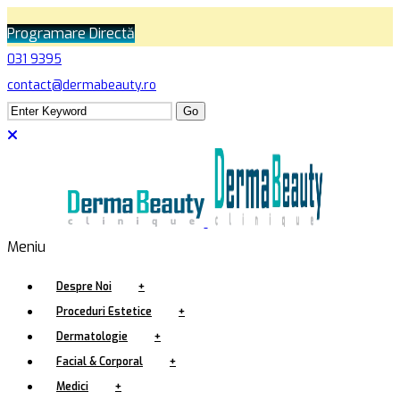
Programare Directă
031 9395
contact@dermabeauty.ro
Meniu
Despre Noi
+
Proceduri Estetice
+
Dermatologie
+
Facial & Corporal
+
Medici
+